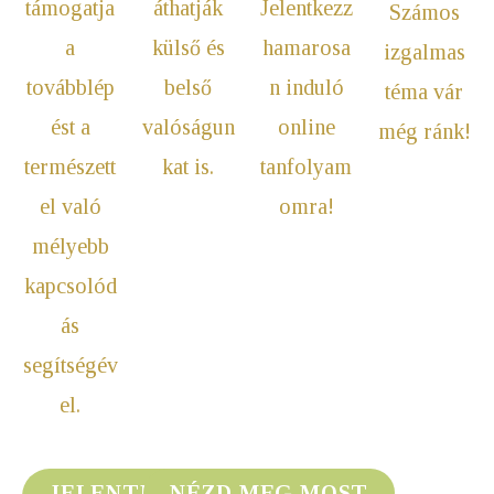
Jelentkezz
támogatja
áthatják
Számos
hamarosa
a
külső és
izgalmas
n induló
továbblép
belső
téma vár
online
ést a
valóságun
még ránk!
tanfolyam
természett
kat is.
omra!
el való
mélyebb
kapcsolód
ás
segítségév
el.
JELENTKEZZ
NÉZD MEG MOST