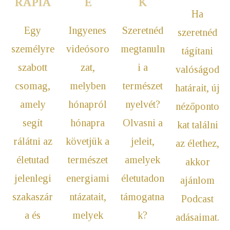
K
RÁPIA
E
Ha
Szeretnéd
Egy
Ingyenes
szeretnéd
megtanuln
személyre
videósoro
tágítani
i a
szabott
zat,
valóságod
természet
csomag,
melyben
határait, új
nyelvét?
amely
hónapról
nézőponto
Olvasni a
segít
hónapra
kat találni
jeleit,
rálátni az
követjük a
az élethez,
amelyek
életutad
természet
akkor
életutadon
jelenlegi
energiami
ajánlom
támogatna
szakaszár
ntázatait,
Podcast
k?
a és
melyek
adásaimat.