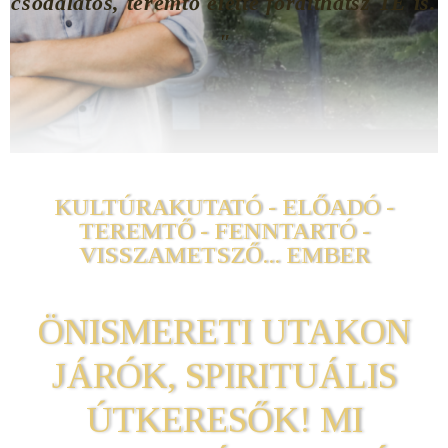
csodálatos, teremtő életté fordíthatsz TE is.
"
KULTÚRAKUTATÓ - ELŐADÓ -
TEREMTŐ - FENNTARTÓ -
VISSZAMETSZŐ... EMBER
ÖNISMERETI UTAKON
JÁRÓK, SPIRITUÁLIS
ÚTKERESŐK! MI