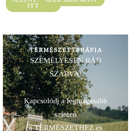
ITT
TERMÉSZETTERÁPIA
SZEMÉLYESEN RÁD
SZABVA!
Kapcsolódj a legmagasabb
szinten
a TERMÉSZETHEZ és