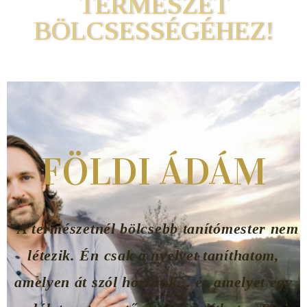
TERMÉSZET
BÖLCSESSÉGÉHEZ!
FÖLDI ÁDÁM
"A természetnél bölcsebb tanítómester nem
létezik. Én csak a nyelvet taníthatom,
amelyen át szól hozzánk... és amelyet egy