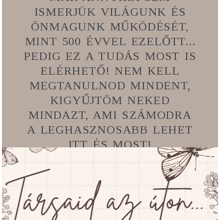
ISMERJÜK VILÁGUNK ÉS
ÖNMAGUNK MŰKÖDÉSÉT,
MINT 500 ÉVVEL EZELŐTT...
PEDIG EZ A TUDÁS MOST IS
ELÉRHETŐ! NEM KELL
MEGTANULNOD MINDENT,
KIGYŰJTÖM NEKED
MINDAZT, AMI SZÁMODRA
A LEGHASZNOSABB LEHET
ITT ÉS MOST!